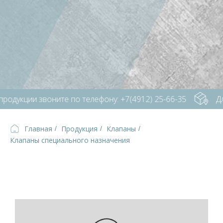
одукции звоните по телефону: +7(4912) 25-66-35
Дл
Главная
Продукция
Клапаны
/
/
/
Клапаны специального назначения