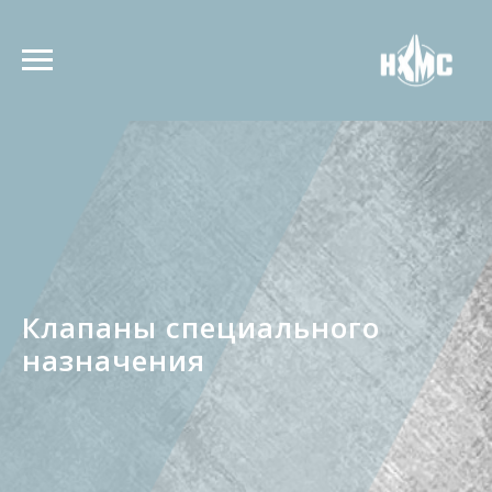
Клапаны специального
назначения