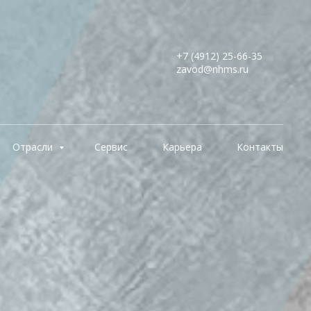
+7 (4912) 25-66-35
zavod@nhms.ru
Отрасли
Сервис
Карьера
Контакты