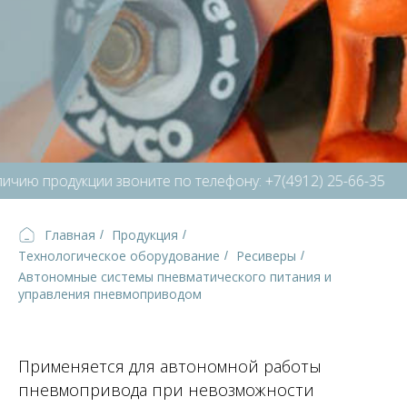
ию продукции звоните по телефону: +7(4912) 25-66-35
Главная
Продукция
/
/
Технологическое оборудование
Ресиверы
/
/
Автономные системы пневматического питания и
управления пневмоприводом
Применяется для автономной работы
пневмопривода при невозможности